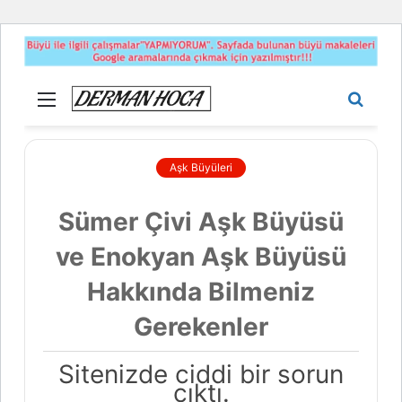
Menü
Aram
yap
...
Aşk Büyüleri
Sümer Çivi Aşk Büyüsü
ve Enokyan Aşk Büyüsü
Hakkında Bilmeniz
Gerekenler
Sitenizde ciddi bir sorun
çıktı.