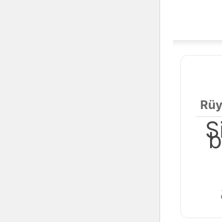
Rüy
S
b