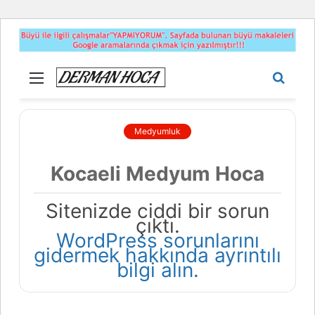
Menü
Aram
yap
...
Medyumluk
Kocaeli Medyum Hoca
Sitenizde ciddi bir sorun
çıktı.
WordPress sorunlarını
gidermek hakkında ayrıntılı
bilgi alın.