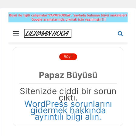
Menü
Aram
yap
...
Büyü
Papaz Büyüsü
Sitenizde ciddi bir sorun
çıktı.
WordPress sorunlarını
gidermek hakkında
ayrıntılı bilgi alın.