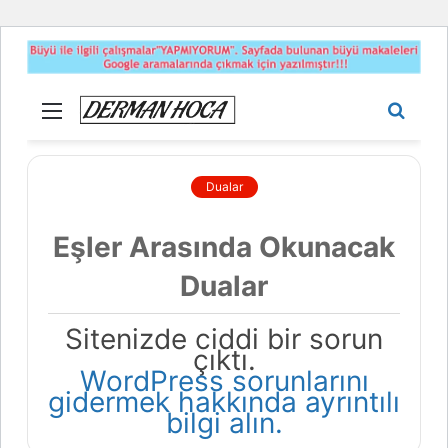
Menü
Aram
yap
...
Dualar
Eşler Arasında Okunacak
Dualar
Sitenizde ciddi bir sorun
çıktı.
WordPress sorunlarını
gidermek hakkında ayrıntılı
bilgi alın.