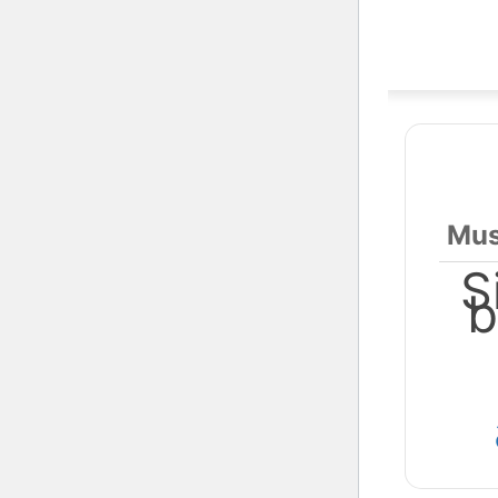
Mus
S
b