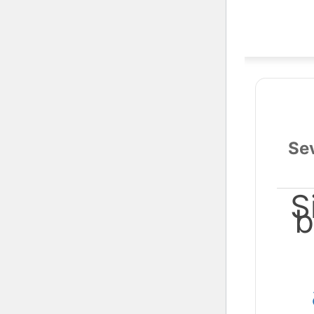
Sev
S
b