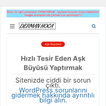
Menü
Aram
yap
...
Aşk Büyüleri
Hızlı Tesir Eden Aşk
Büyüsü Yaptırmak
Sitenizde ciddi bir sorun
çıktı.
WordPress sorunlarını
gidermek hakkında ayrıntılı
bilgi alın.