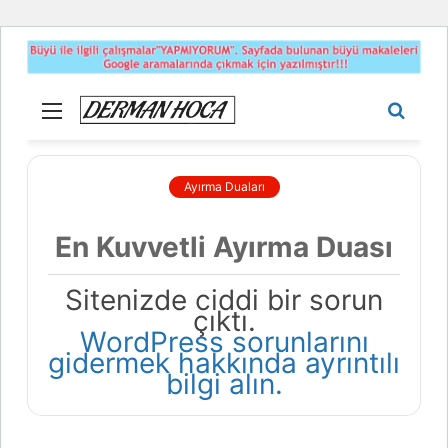
Menü
Aram
yap
...
Ayırma Duaları
En Kuvvetli Ayırma Duası
Sitenizde ciddi bir sorun
çıktı.
WordPress sorunlarını
gidermek hakkında ayrıntılı
bilgi alın.