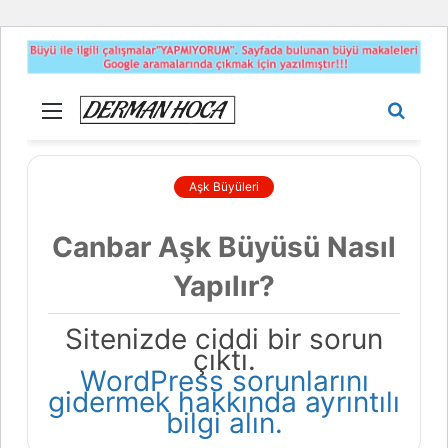
Menü
Aram
yap
...
Aşk Büyüleri
Canbar Aşk Büyüsü Nasıl
Yapılır?
Sitenizde ciddi bir sorun
çıktı.
WordPress sorunlarını
gidermek hakkında ayrıntılı
bilgi alın.