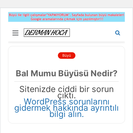
Menü
Aram
yap
...
Büyü
Bal Mumu Büyüsü Nedir?
Sitenizde ciddi bir sorun
çıktı.
WordPress sorunlarını
gidermek hakkında ayrıntılı
bilgi alın.