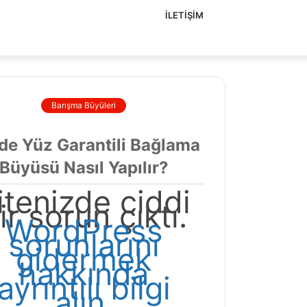
İLETIŞIM
Barışma Büyüleri
de Yüz Garantili Bağlama
Büyüsü Nasıl Yapılır?
itenizde ciddi
ir sorun çıktı.
WordPress
sorunlarını
gidermek
hakkında
ayrıntılı bilgi
alın.