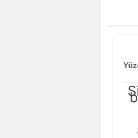
Yüz
S
b