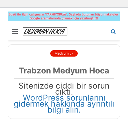
Menü
Aram
yap
...
Medyumluk
Trabzon Medyum Hoca
Sitenizde ciddi bir sorun
çıktı.
WordPress sorunlarını
gidermek hakkında ayrıntılı
bilgi alın.