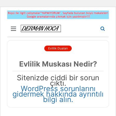
Menü
Aram
yap
...
Evlilik Duaları
Evlilik Muskası Nedir?
Sitenizde ciddi bir sorun
çıktı.
WordPress sorunlarını
gidermek hakkında ayrıntılı
bilgi alın.