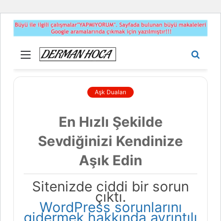
Menü
Aram
yap
...
Aşk Duaları
En Hızlı Şekilde
Sevdiğinizi Kendinize
Aşık Edin
Sitenizde ciddi bir sorun
çıktı.
WordPress sorunlarını
gidermek hakkında ayrıntılı