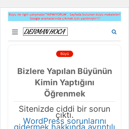
Menü
Aram
yap
...
Büyü
Bizlere Yapılan Büyünün
Kimin Yaptığını
Öğrenmek
Sitenizde ciddi bir sorun
çıktı.
WordPress sorunlarını
gidermek hakkında ayrıntılı