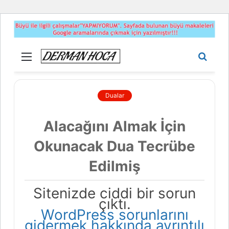
Menü
Aram
yap
...
Dualar
Alacağını Almak İçin
Okunacak Dua Tecrübe
Edilmiş
Sitenizde ciddi bir sorun
çıktı.
WordPress sorunlarını
gidermek hakkında ayrıntılı